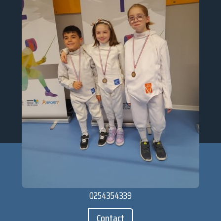
Le club
Partenaires
Les cours
Galerie
Actualités
Salle d'escrime - Stade de Beaulieu - 2 bis rue
d'Aquitaine - 36000 Châteauroux
0254354339
Contact