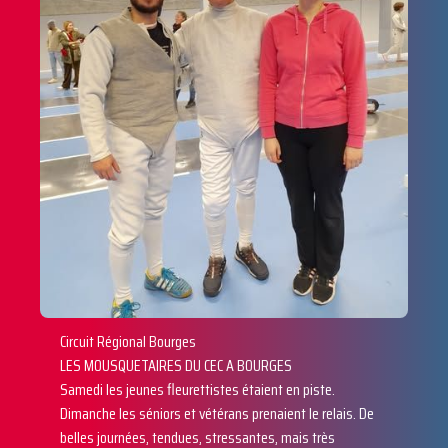
D'ARMES
Circuit Régional Bourges
LES MOUSQUETAIRES DU CEC A BOURGES
Samedi les jeunes fleurettistes étaient en piste.
Dimanche les séniors et vétérans prenaient le relais. De
belles journées, tendues, stressantes, mais très